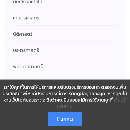
บันเทิงและทั่วไป
เกษตรศาสตร์
นิติศาสตร์
บริหารศาสตร์
พยาบาลศาสตร์
แพทยศาสตร์และการสาธารณสุข
เราใช้คุกกี้ในการให้บริการและปรับปรุงบริการของเรา ตลอดจนเพิ่ม
ประสิทธิภาพให้แก่ประสบการณ์การเรียกดูข้อมูลของคุณ หากคุณใช้
เภสัชศาสตร์
งานเว็ปไซต์ของเราต่อ ถือว่าคุณยินยอมให้มีการใช้งานคุกกี้
เรียนรู้
เพิ่มเติม
รัฐศาสตร์
ยินยอม